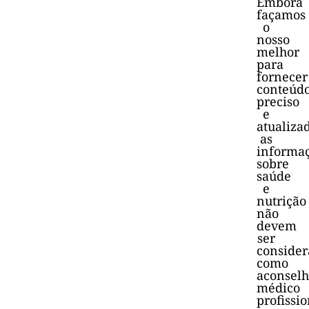
Embora
façamos
o
nosso
melhor
para
fornecer
conteúd
preciso
e
atualiza
as
informa
sobre
saúde
e
nutrição
não
devem
ser
consider
como
aconsel
médico
profissio