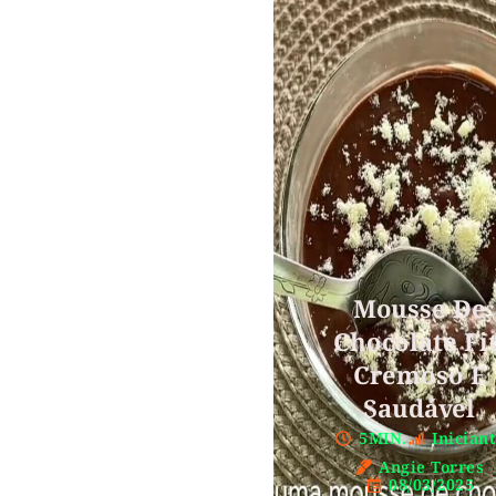
Mousse De
Chocolate Fit
Cremoso E
Saudável
5MIN.
Inician
Angie Torres
08/03/2025