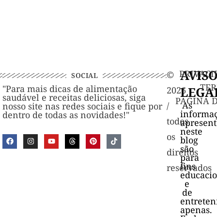
AVIS
PRIVACI
©️
SOCIAL
TER
"Para mais dicas de alimentação
LEGA
2026
saudável e receitas deliciosas, siga
PAGINA 
As
/
nosso site nas redes sociais e fique por
informa
dentro de todas as novidades!"
todos
apresen
neste
os
blog
são
direitos
para
fins
reservados
educacio
e
de
entrete
apenas.