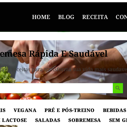
HOME
BLOG
RECEITA
CO
emesa Rápida E Saudável
ores receitas para transforma sua vida mais saudave
Search But
IS
VEGANA
PRÉ E PÓS-TREINO
BEBIDAS
 LACTOSE
SALADAS
SOBREMESA
SEM G