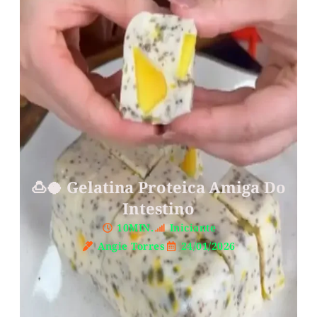
🍮🥥 Gelatina Proteica Amiga Do
Intestino
10MIN.
Iniciante
Angie Torres
24/01/2026