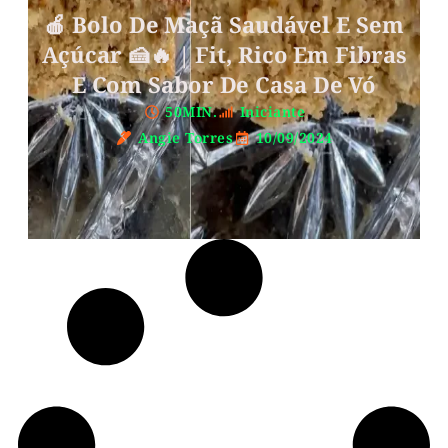
🍎 Bolo De Maçã Saudável E Sem
Açúcar 🍰🔥 | Fit, Rico Em Fibras
E Com Sabor De Casa De Vó
50MIN.
Iniciante
Angie Torres
10/09/2024