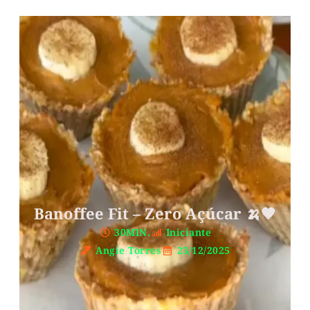
Banoffee Fit – Zero Açúcar 🍌🤎
30MIN.
Iniciante
Angie Torres
23/12/2025