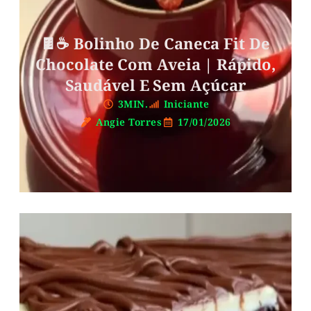
🍫☕ Bolinho De Caneca Fit De
Chocolate Com Aveia | Rápido,
Saudável E Sem Açúcar
3MIN.
Iniciante
Angie Torres
17/01/2026