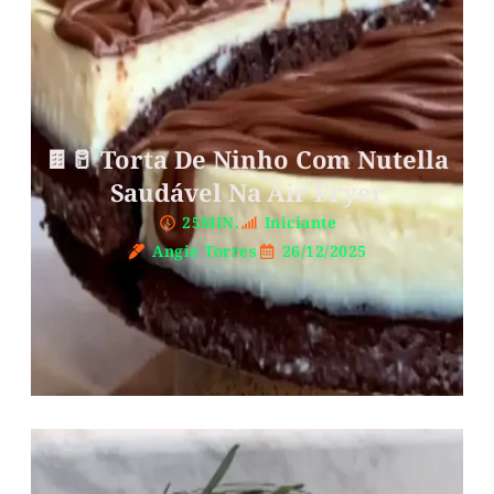
🍫🥛 Torta De Ninho Com Nutella
Saudável Na Air Fryer
25MIN.
Iniciante
Angie Torres
26/12/2025