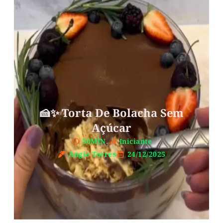
🍰✨ Torta De Bolacha Sem
Açúcar
30MIN.
Iniciante
Angie Torres
24/12/2025