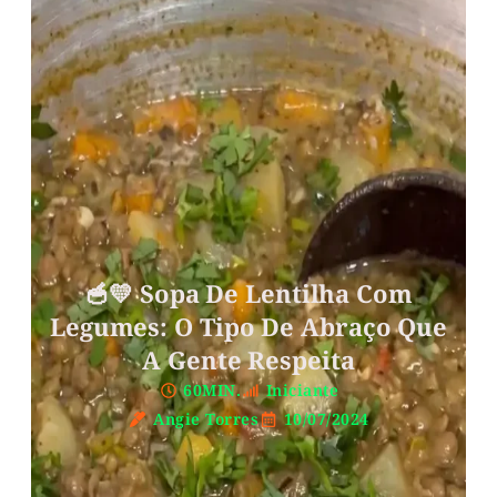
🥣💛 Sopa De Lentilha Com
Legumes: O Tipo De Abraço Que
A Gente Respeita
60MIN.
Iniciante
Angie Torres
10/07/2024