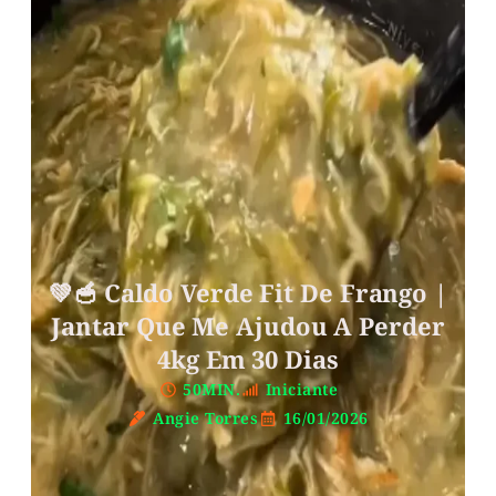
💚🥣 Caldo Verde Fit De Frango |
Jantar Que Me Ajudou A Perder
4kg Em 30 Dias
50MIN.
Iniciante
Angie Torres
16/01/2026