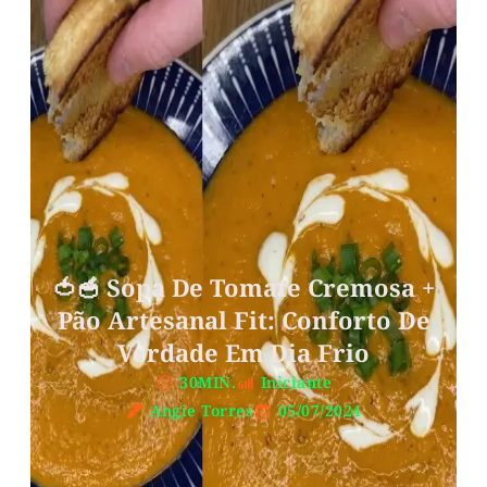
🍅🥣 Sopa De Tomate Cremosa +
Pão Artesanal Fit: Conforto De
Verdade Em Dia Frio
30MIN.
Iniciante
Angie Torres
05/07/2024