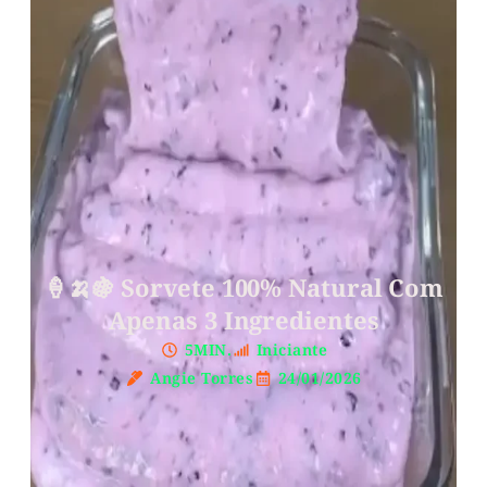
🍦🍌🍇 Sorvete 100% Natural Com
Apenas 3 Ingredientes
5MIN.
Iniciante
Angie Torres
24/01/2026