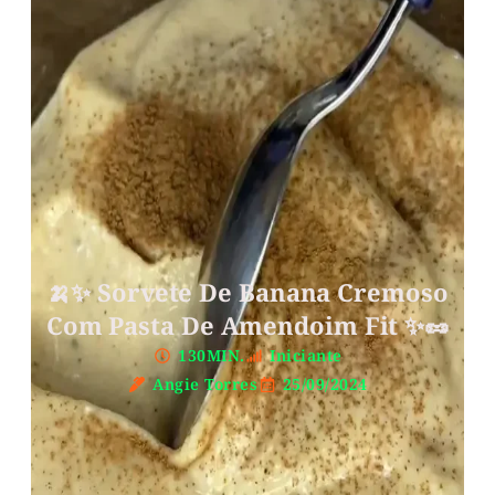
🍌✨ Sorvete De Banana Cremoso
Com Pasta De Amendoim Fit ✨🥜
130MIN.
Iniciante
Angie Torres
25/09/2024