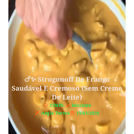
🍗✨ Strogonoff De Frango
Saudável E Cremoso (Sem Creme
De Leite)
25MIN.
Iniciante
Angie Torres
13/01/2026