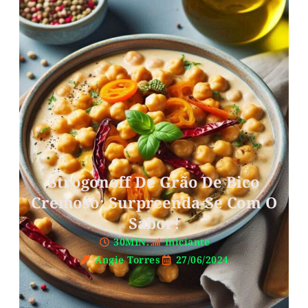
Strogonoff De Grão De Bico
Cremoso: Surpreenda-Se Com O
Sabor!
30MIN.
Iniciante
Angie Torres
27/06/2024