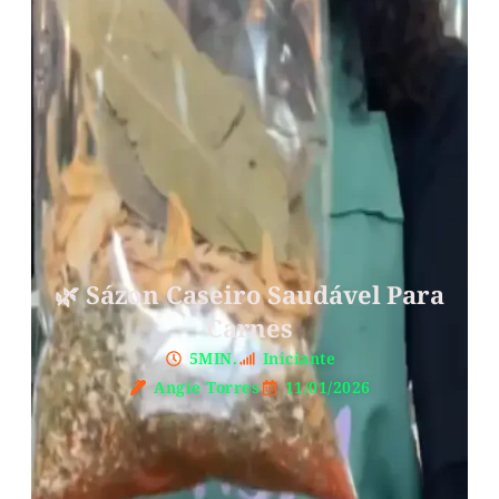
🌿 Sázon Caseiro Saudável Para
Carnes
5MIN.
Iniciante
Angie Torres
11/01/2026