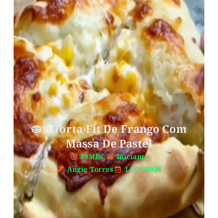
🥧✨ Torta Fit De Frango Com
Massa De Pastel
20MIN.
Iniciante
Angie Torres
14/01/2026