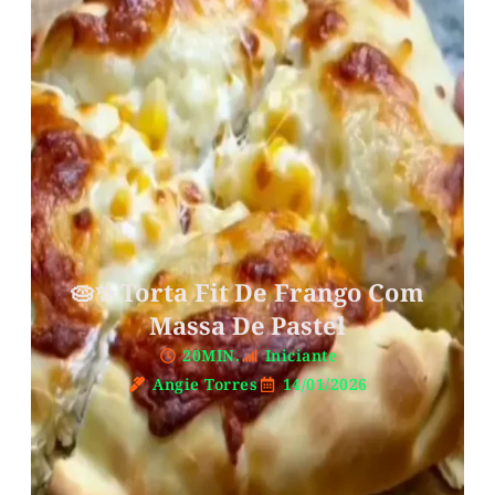
🥧✨ Torta Fit De Frango Com
Massa De Pastel
20MIN.
Iniciante
Angie Torres
14/01/2026