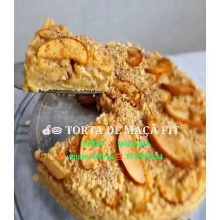
🍎🥧 TORTA DE MAÇÃ FIT
50MIN.
Iniciante
Angie Torres
17/09/2024