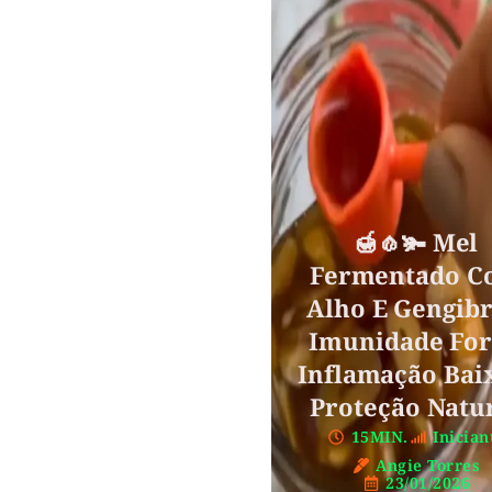
🍯🧄🫚 Mel
Fermentado C
Alho E Gengibr
Imunidade For
Inflamação Bai
Proteção Natu
15MIN.
Inician
Angie Torres
23/01/2026