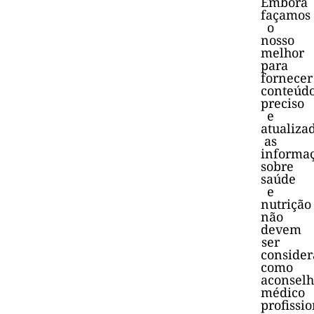
Embora
façamos
o
nosso
melhor
para
fornecer
conteúd
preciso
e
atualiza
as
informa
sobre
saúde
e
nutrição
não
devem
ser
consider
como
aconsel
médico
profissio