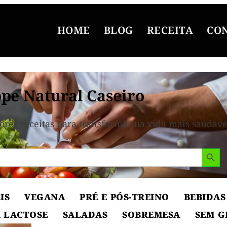
HOME
BLOG
RECEITA
CO
pe Natural Caseiro
ores receitas para transforma sua vida mais saudave
Search But
IS
VEGANA
PRÉ E PÓS-TREINO
BEBIDAS
 LACTOSE
SALADAS
SOBREMESA
SEM G