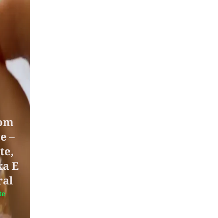
om
e –
te,
xa E
ral
te