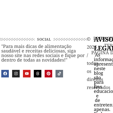
AVIS
PRIVACI
©️
SOCIAL
TER
"Para mais dicas de alimentação
LEGA
2026
saudável e receitas deliciosas, siga
PAGINA 
As
/
nosso site nas redes sociais e fique por
informa
dentro de todas as novidades!"
todos
apresen
neste
os
blog
são
direitos
para
fins
reservados
educacio
e
de
entrete
apenas.