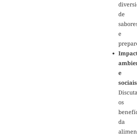
divers
de
sabore
e
prepar
Impac
ambien
e
sociais
Discut
os
benefí
da
alimen