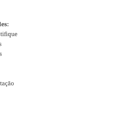
es:
tifique
s
s
tação