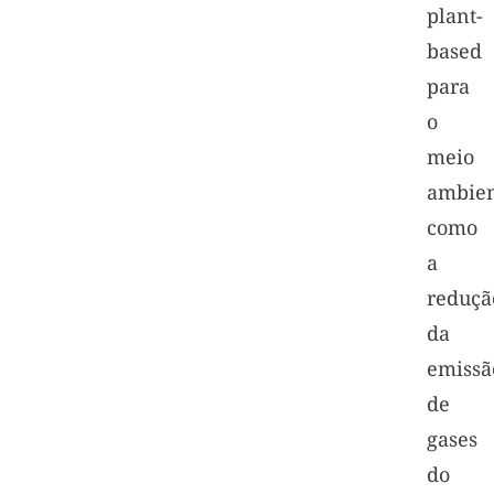
plant-
based
para
o
meio
ambien
como
a
reduçã
da
emissã
de
gases
do