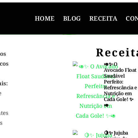
HOME
BLOG
RECEITA
CO
Receit
os
icos
🥑✨ O
Avocado Float
Saudável
Perfeito:
is:
Refrescância e
e
Nutrição em
Cada Gole! ✨
🥑
ntes
s
🍋✨ Jujuba