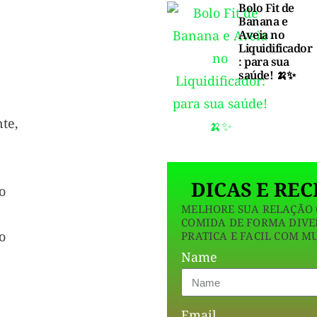
Bolo Fit de
Banana e
Aveia no
Liquidificador
: para sua
saúde! 🍌✨
te,
DICAS E REC
o
MELHORE SUA RELAÇÃO
COMIDA DE FORMA DIVE
o
PRATICA E FACIL COM M
Name
Email