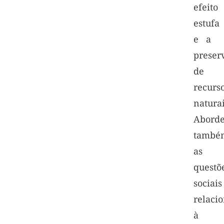
efeito
estufa
e a
preser
de
recurs
naturai
Abord
també
as
questõ
sociais
relaci
à