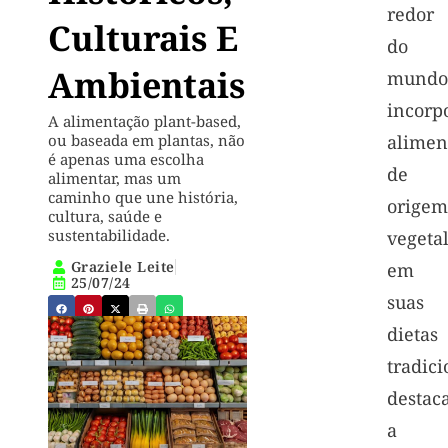
redor
Culturais E
do
Ambientais
mundo
incorp
A alimentação plant-based,
ou baseada em plantas, não
alimen
é apenas uma escolha
de
alimentar, mas um
caminho que une história,
origem
cultura, saúde e
sustentabilidade.
vegeta
Graziele Leite
em
25/07/24
suas
dietas
tradici
destac
a