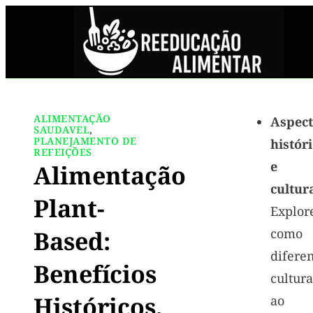
ALIMENTAÇÃO
Aspect
SAUDAVEL
,
PLANEJAMENTO DE
histór
REFEIÇÕES
e
Alimentação
cultura
Plant-
Explor
Based:
como
difere
Benefícios
cultura
Históricos,
ao