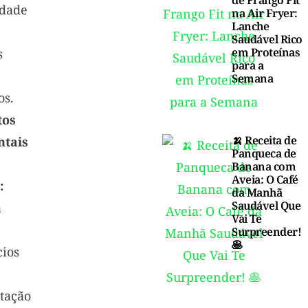
de Frango Fit
idade
na Air Fryer:
Lanche
Saudável Rico
em Proteínas
s
para a
Semana
os.
tos
🍌 Receita de
tais
Panqueca de
Banana com
Aveia: O Café
:
da Manhã
Saudável Que
a
Vai Te
Surpreender!
🥞
cios
tação