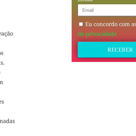
Eu concordo com a
vação
de privacidade
RECEBER
os
s.
e
m
es
onadas