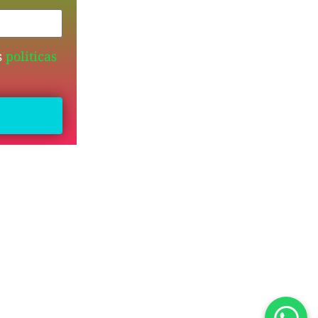
s
politicas