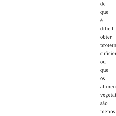
de
que
é
difícil
obter
proteí
suficie
ou
que
os
alimen
vegetai
são
menos