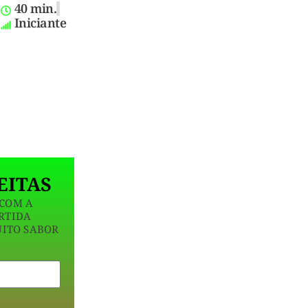
40 min.
Iniciante
EITAS
 COM A
RTIDA
UITO SABOR