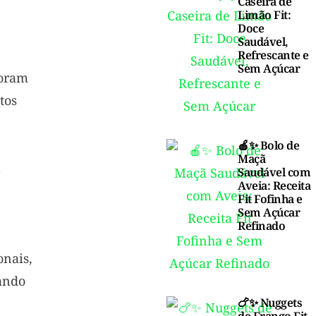
Caseira de
Limão Fit:
Doce
Saudável,
Refrescante e
Sem Açúcar
oram
tos
🍎✨ Bolo de
Maçã
l
Saudável com
Aveia: Receita
Fit Fofinha e
Sem Açúcar
Refinado
onais,
ando
🍗✨ Nuggets