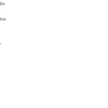
ão
tos
,