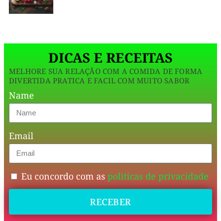
garfada.
delicioso,
Vamos
aprend
essa
receita
DICAS E RECEITAS
é
MELHORE SUA RELAÇÃO COM A COMIDA DE FORMA
perfeita
DIVERTIDA PRATICA E FACIL COM MUITO SABOR
para
Name
acompanhar
diversos
Email
pratos,
oferecendo
uma
Eu concordo com as
politicas de privacidade
explosão
RECEBER
de
sabor