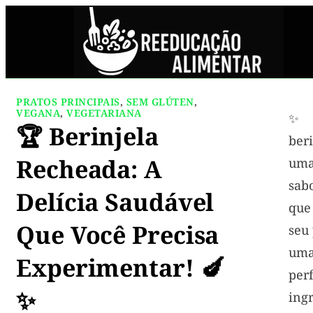
PRATOS PRINCIPAIS
,
SEM GLÚTEN
,
VEGANA
,
VEGETARIANA
✨ 
🏆 Berinjela
ber
Recheada: A
um
sab
Delícia Saudável
que
Que Você Precisa
seu
um
Experimentar! 🍆
pe
✨
ing