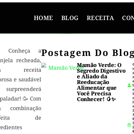
HOME
BLOG
RECEITA
CO
Postagem Do Blo
Conheça a
injela recheada,
Mamão Verde: O
a receita
Segredo Digestivo
e Aliado da
orosa e saudável
Reeducação
l
Alimentar que
 surpreenderá
Você Precisa
 paladar! 🥳 Com
Conhecer! 🥭✨
i
a combinação
1
rfeita de
5
redientes