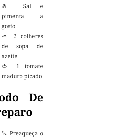
🧂 Sal e
pimenta a
gosto
🧈 2 colheres
de sopa de
azeite
🍅 1 tomate
maduro picado
odo De
reparo
🔪 Preaqueça o