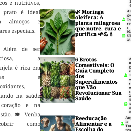
cos e nutritivos,
🌿
Moringa
e prato é ideal
A
gi
oleifera
: A
T
ra almoços e
planta milagrosa
rr
que nutre, cura e
s
ares especiais.
02
purifica 🌱💪💧
5/
25
 Além de ser
liciosa, a
6 Brotos
Comestíveis: O
injela é rica em
g
Guia Completo
dos
ibras e
Superalimentos
r
oxidantes,
que Vão
Revolucionar Sua
s
dando na saúde
2
Saúde
/
coração e na
3
2
2
estão. 🍽️ Venha
Reeducação
An
ie
scobrir como
Alimentar e a
To
Escolha do
res