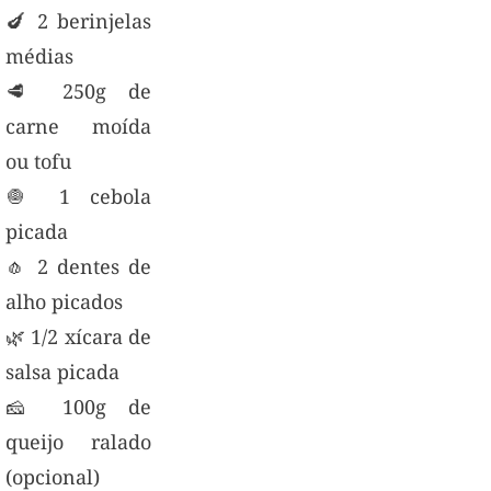
🍆 2 berinjelas
médias
🥩 250g de
carne moída
ou tofu
🧅 1 cebola
picada
🧄 2 dentes de
alho picados
🌿 1/2 xícara de
salsa picada
🧀 100g de
queijo ralado
(opcional)