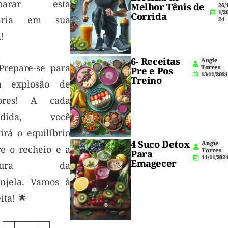
eparar esta
Melhor Tênis de
26/
1/2
Corrida
uaria em sua
24
!
6- Receitas
Angie
Prepare-se para
Torres
Pre e Pos
13/11/2024
Treino
 explosão de
ores! A cada
rdida, você
irá o equilíbrio
4 Suco Detox
Angie
re o recheio e a
Torres
Para
11/11/202
Emagecer
xtura da
injela. Vamos à
ita! 🌟