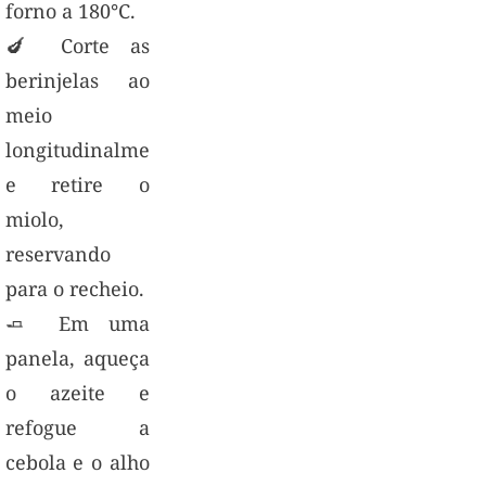
forno a 180°C.
🍆 Corte as
berinjelas ao
meio
longitudinalmente
e retire o
miolo,
reservando
para o recheio.
🧈 Em uma
panela, aqueça
o azeite e
refogue a
cebola e o alho