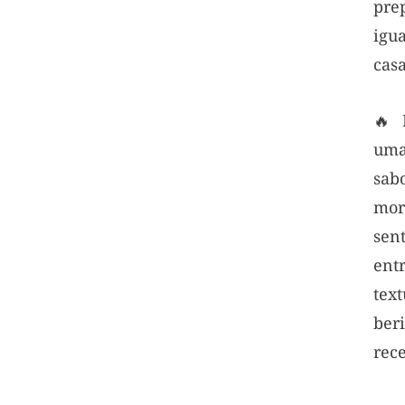
pr
ig
casa
🔥 
uma
sab
mo
sent
ent
te
ber
rece