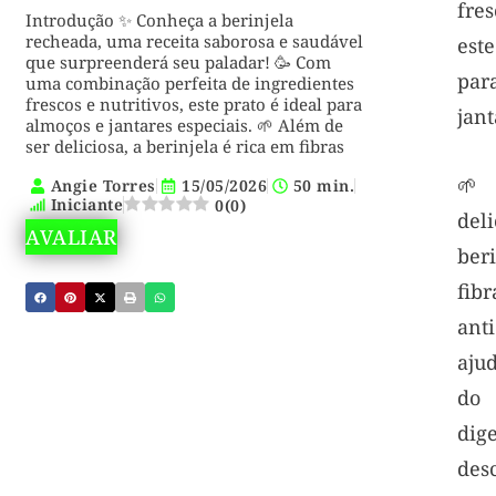
fres
Introdução ✨ Conheça a berinjela
recheada, uma receita saborosa e saudável
est
que surpreenderá seu paladar! 🥳 Com
pa
uma combinação perfeita de ingredientes
frescos e nutritivos, este prato é ideal para
jant
almoços e jantares especiais. 🌱 Além de
ser deliciosa, a berinjela é rica em fibras
🌱
Angie Torres
15/05/2026
50 min.
Iniciante
0
(
0
)
de
AVALIAR
ber
f
anti
aju
do 
dig
de