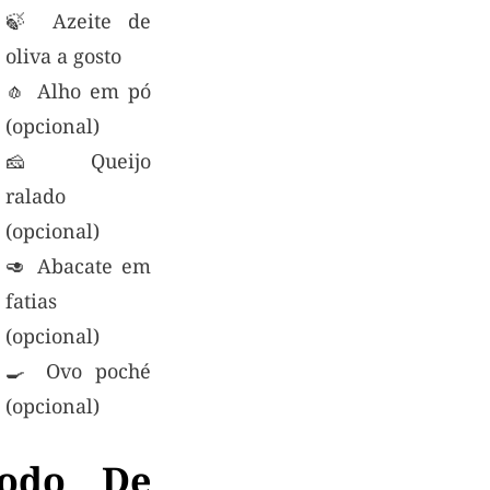
🍃 Azeite de
oliva a gosto
🧄 Alho em pó
(opcional)
🧀 Queijo
ralado
(opcional)
🥑 Abacate em
fatias
(opcional)
🍳 Ovo poché
(opcional)
odo De