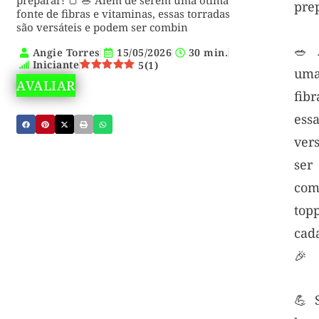
preparar! 🍞 🥗 Além de serem uma ótima
prep
fonte de fibras e vitaminas, essas torradas
são versáteis e podem ser combin
🥗 
Angie Torres
15/05/2026
30 min.
Iniciante
5
(
1
)
uma
AVALIAR
fib
ess
ver
se
co
top
cada
🎉
💪 