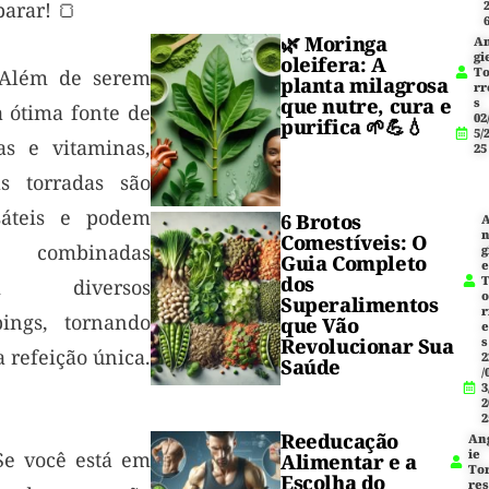
arar! 🍞
🌿
Moringa
A
gi
oleifera
: A
T
Além de serem
planta milagrosa
rr
que nutre, cura e
s
 ótima fonte de
02
purifica 🌱💪💧
5/
ras e vitaminas,
25
as torradas são
sáteis e podem
6 Brotos
Comestíveis: O
r combinadas
g
Guia Completo
dos
m diversos
Superalimentos
r
pings, tornando
que Vão
Revolucionar Sua
s
 refeição única.
2
Saúde
/
3
2
2
Reeducação
An
ie
Se você está em
Alimentar e a
To
Escolha do
res