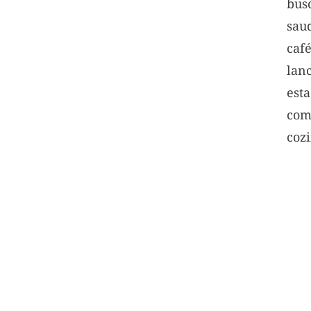
bus
sau
caf
lan
est
c
coz