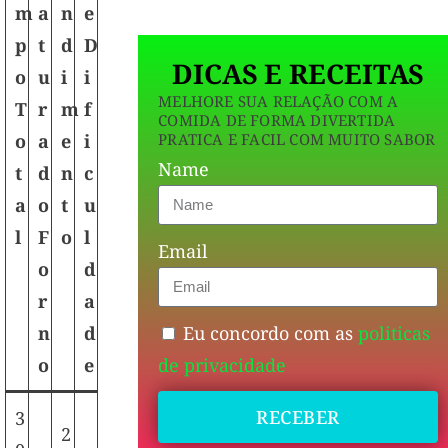
m
a
n
e
p
t
d
D
DICAS E RECEITAS
o
u
i
i
MELHORE SUA RELAÇÃO COM A
T
r
m
f
COMIDA DE FORMA DIVERTIDA
PRATICA E FACIL COM MUITO SABOR
o
a
e
i
Name
t
d
n
c
a
o
t
u
l
F
o
l
Email
o
d
r
a
Eu concordo com as
politicas
n
d
de privacidade
o
e
RECEBER
3
2