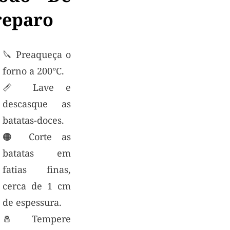
reparo
🔪 Preaqueça o
forno a 200°C.
📏 Lave e
descasque as
batatas-doces.
🟠 Corte as
batatas em
fatias finas,
cerca de 1 cm
de espessura.
🧂 Tempere