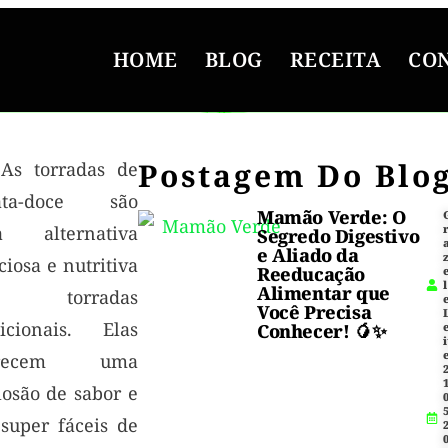
HOME
BLOG
RECEITA
CO
Postagem Do Blo
As torradas de
ata-doce são
Mamão Verde: O
 alternativa
Segredo Digestivo
e Aliado da
ciosa e nutritiva
Reeducação
l
Alimentar que
 torradas
Você Precisa
dicionais. Elas
Conhecer! 🥭✨
i
erecem uma
1
losão de sabor e
5
 super fáceis de