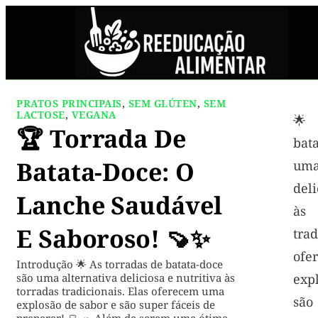
PRATOS PRINCIPAIS
,
SEM GLÚTEN
,
SEM
LACTOSE
,
VEGANA
🌟 
🏆 Torrada De
bat
Batata-Doce: O
uma
deli
Lanche Saudável
às
E Saboroso! 🍠✨
tra
of
Introdução 🌟 As torradas de batata-doce
são uma alternativa deliciosa e nutritiva às
exp
torradas tradicionais. Elas oferecem uma
são
explosão de sabor e são super fáceis de