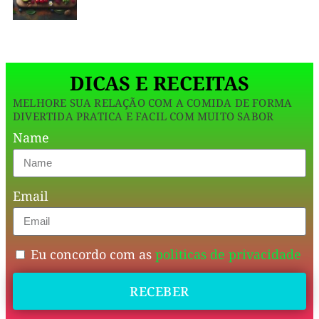
Introdução
benefícios
intestinais.
Nutritiva
Mas,
você
🌟
sabe
como
DICAS E RECEITAS
incluir
a
MELHORE SUA RELAÇÃO COM A COMIDA DE FORMA
chia
DIVERTIDA PRATICA E FACIL COM MUITO SABOR
no
Name
seu
cardápio?
As
A
pequenas
Email
sementes
de
chia,
Eu concordo com as
politicas de privacidade
com
RECEBER
suas