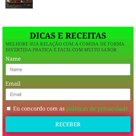
deseja
mantendo
aproveitar
u
todo
seu
DICAS E RECEITAS
sabor
MELHORE SUA RELAÇÃO COM A COMIDA DE FORMA
especial.
DIVERTIDA PRATICA E FACIL COM MUITO SABOR
🍽️
Name
✨
Email
Com
ingredientes
leves
Eu concordo com as
politicas de privacidade
e
RECEBER
nutritivos,
essa