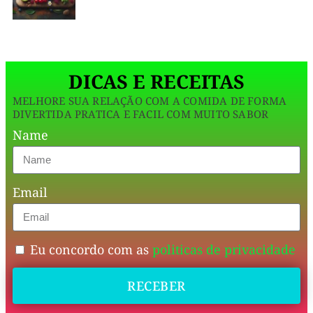
batata-
doce
assada
DICAS E RECEITAS
com
MELHORE SUA RELAÇÃO COM A COMIDA DE FORMA
especiarias
DIVERTIDA PRATICA E FACIL COM MUITO SABOR
é
Name
tudo
o
Email
que
a
gente
Eu concordo com as
politicas de privacidade
ama:
RECEBER
vegana,
rápida,