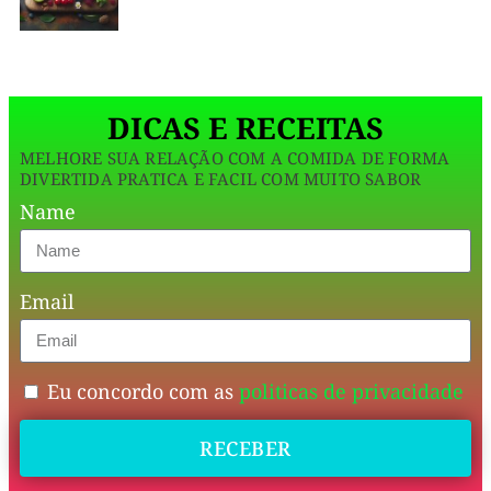
rica
os
em
sabor,
paladares!
ideal
para
😋
um
DICAS E RECEITAS
lanche
ou
MELHORE SUA RELAÇÃO COM A COMIDA DE FORMA
🍴
café
DIVERTIDA PRATICA E FACIL COM MUITO SABOR
da
Além
Name
manhã.
de
O
queijo
ser
coa
Email
fácil
de
fazer,
Eu concordo com as
politicas de privacidade
é
RECEBER
uma
opção