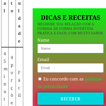
a
t
u
l
o
l
DICAS E RECEITAS
d
MELHORE SUA RELAÇÃO COM A
a
COMIDA DE FORMA DIVERTIDA
PRATICA E FACIL COM MUITO SABOR
d
Name
e
4
4
Email
5
p
m
o
F
i
Eu concordo com as
politicas
r
á
n
de privacidade
ç
c
u
õ
il
RECEBER
t
e