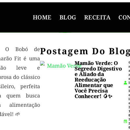
HOME
BLOG
RECEITA
CO
Postagem Do Blo
O Bobó de
arão Fit é uma
Mamão Verde: O
rsão leve e
Segredo Digestivo
e Aliado da
rosa do clássico
Reeducação
l
Alimentar que
ileiro, perfeita
Você Precisa
a quem busca
Conhecer! 🥭✨
i
 alimentação
1
ável! 🌱
5