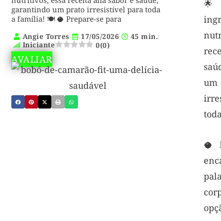
nutritivos, essa receita alia sabor e saúde,

garantindo um prato irresistível para toda
ing
a família! 🍽️ 🥥 Prepare-se para
nut
Angie Torres
17/05/2026
45 min.
Iniciante
0
(
0
)
rece
AVALIAR
saú
u
irr
toda
🥥 
en
pal
co
opç