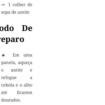
🧈 1 colher de
sopa de azeite
odo De
reparo
🔥 Em uma
panela, aqueça
o azeite e
refogue a
cebola e o alho
até ficarem
dourados.