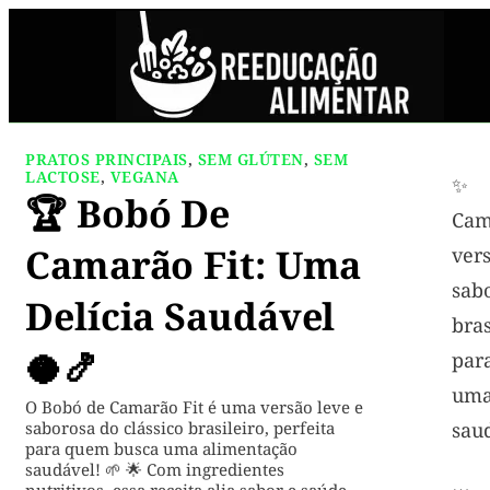
PRATOS PRINCIPAIS
,
SEM GLÚTEN
,
SEM
LACTOSE
,
VEGANA
✨ 
🏆 Bobó De
Cam
Camarão Fit: Uma
ve
sabo
Delícia Saudável
bras
🥥🍤
par
uma
O Bobó de Camarão Fit é uma versão leve e
saborosa do clássico brasileiro, perfeita
saud
para quem busca uma alimentação
saudável! 🌱 🌟 Com ingredientes