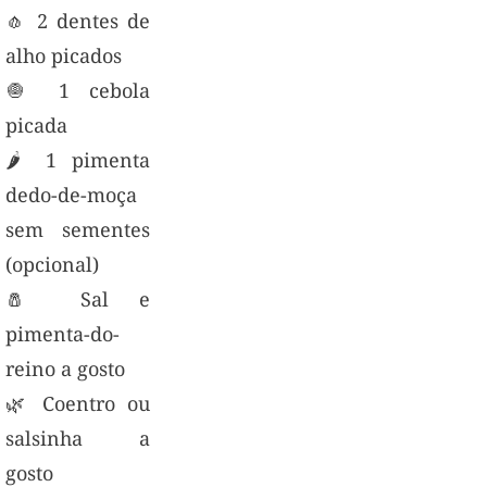
🧄 2 dentes de
alho picados
🧅 1 cebola
picada
🌶️ 1 pimenta
dedo-de-moça
sem sementes
(opcional)
🧂 Sal e
pimenta-do-
reino a gosto
🌿 Coentro ou
salsinha a
gosto