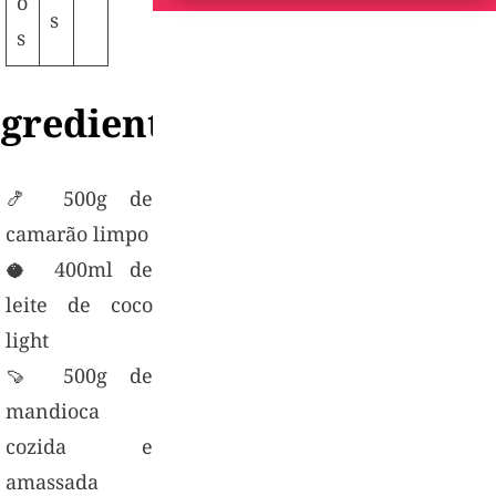
o
s
s
ngredientes
🍤 500g de
camarão limpo
🥥 400ml de
leite de coco
light
🍠 500g de
mandioca
cozida e
amassada