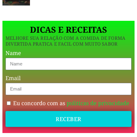
da
manhã
DICAS E RECEITAS
nutritivo
ou
MELHORE SUA RELAÇÃO COM A COMIDA DE FORMA
DIVERTIDA PRATICA E FACIL COM MUITO SABOR
lanche
Name
pós-
treino.”
Email
Nada
como
Eu concordo com as
politicas de privacidade
um
lanche
RECEBER
rápido,
nutritivo