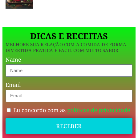
e
coberto
com
DICAS E RECEITAS
um
MELHORE SUA RELAÇÃO COM A COMIDA DE FORMA
delicioso
DIVERTIDA PRATICA E FACIL COM MUITO SABOR
creme
Name
de
chocolate
Email
feito
sem
leite,
Eu concordo com as
politicas de privacidade
ovos
RECEBER
ou
qualquer