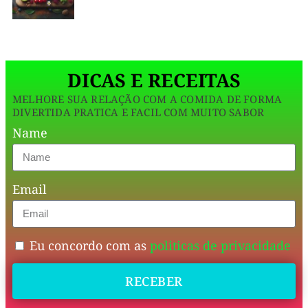
de
e
ser
delicioso,
nutritivos,
o
caldo
essa
verde
DICAS E RECEITAS
receita
é
MELHORE SUA RELAÇÃO COM A COMIDA DE FORMA
une
DIVERTIDA PRATICA E FACIL COM MUITO SABOR
sabor
Name
e
benefícios
Email
para
a
saúde
Eu concordo com as
politicas de privacidade
de
RECEBER
forma
irresistível.