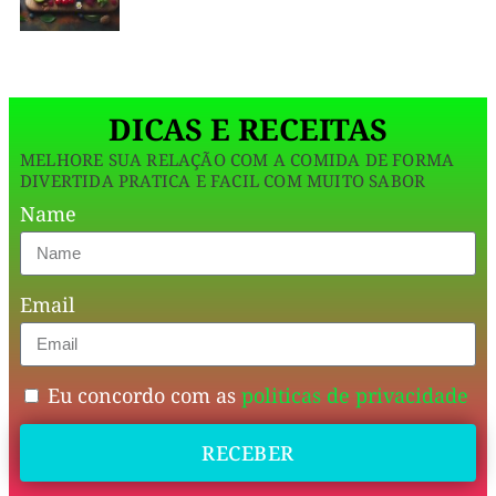
uma
perfeito
textura
cremosa,
para
enqu
um
DICAS E RECEITAS
jantar
MELHORE SUA RELAÇÃO COM A COMIDA DE FORMA
nutritivo
DIVERTIDA PRATICA E FACIL COM MUITO SABOR
ou
Name
um
almoço
Email
reconfortante.
✨
Eu concordo com as
politicas de privacidade
A
RECEBER
abóbora,
rica