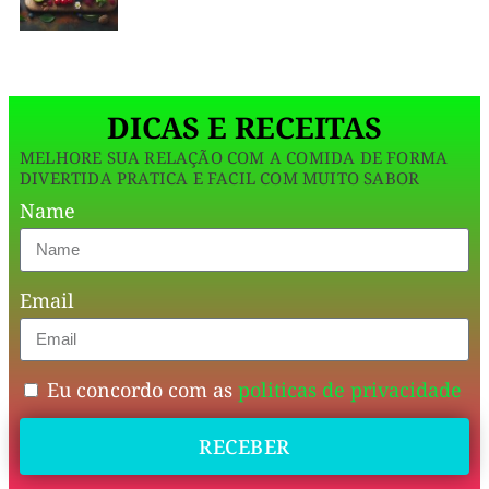
celebração
da
culinária
DICAS E RECEITAS
vegana
MELHORE SUA RELAÇÃO COM A COMIDA DE FORMA
brasileira,
DIVERTIDA PRATICA E FACIL COM MUITO SABOR
mas
Name
também
uma
Email
prova
de
que
Eu concordo com as
politicas de privacidade
comer
RECEBER
saudável
pode