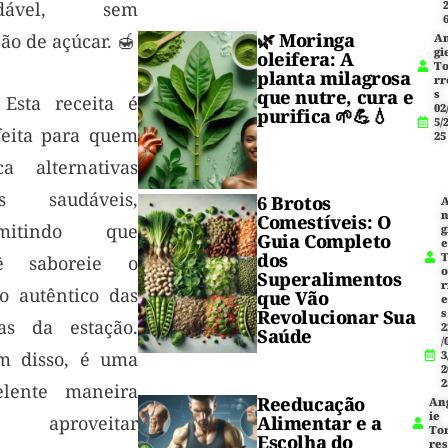
udável, sem
🌿
Moringa
ão de açúcar. 🍯
A
gi
oleifera
: A
T
planta milagrosa
rr
que nutre, cura e
s
Esta receita é
02
purifica 🌱💪💧
5/
feita para quem
25
ca alternativas
s saudáveis,
6 Brotos
Comestíveis: O
rmitindo que
g
Guia Completo
dos
ê saboreie o
Superalimentos
r
to autêntico das
que Vão
Revolucionar Sua
s
tas da estação.
2
Saúde
/
m disso, é uma
3
2
2
elente maneira
Reeducação
An
ie
 aproveitar
Alimentar e a
To
Escolha do
res