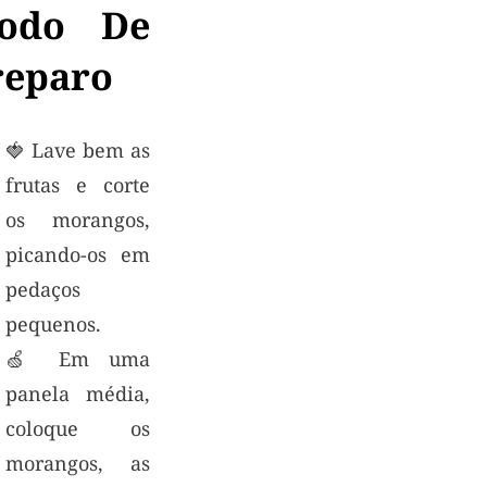
odo De
reparo
🍓 Lave bem as
frutas e corte
os morangos,
picando-os em
pedaços
pequenos.
🍏 Em uma
panela média,
coloque os
morangos, as