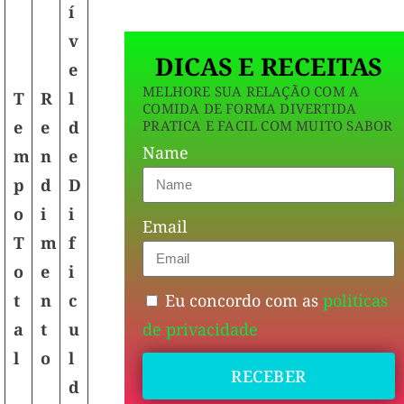
í
v
DICAS E RECEITAS
e
MELHORE SUA RELAÇÃO COM A
T
R
l
COMIDA DE FORMA DIVERTIDA
PRATICA E FACIL COM MUITO SABOR
e
e
d
Name
m
n
e
p
d
D
o
i
i
Email
T
m
f
o
e
i
Eu concordo com as
politicas
t
n
c
de privacidade
a
t
u
l
o
l
RECEBER
d