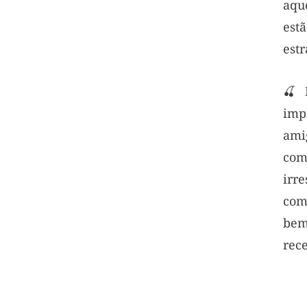
aqu
est
estr
🍒 
imp
ami
com
irr
com
bem
rece