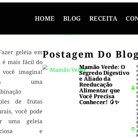
HOME
BLOG
RECEITA
CO
Postagem Do Blo
Fazer geleia em
 é mais fácil do
Mamão Verde: O
 você imagina!
Segredo Digestivo
e Aliado da
om uma
Reeducação
l
Alimentar que
binação
Você Precisa
ples de frutas
Conhecer! 🥭✨
i
urais, você pode
1
ar uma geleia
5
liciosa e