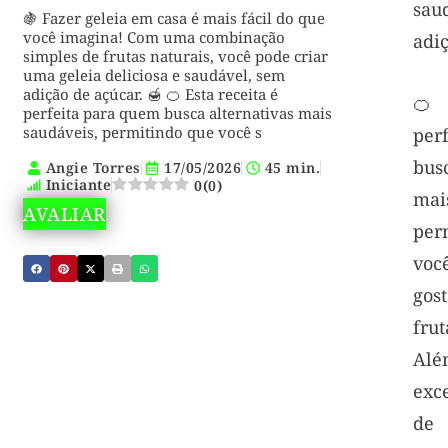
sa
🍇 Fazer geleia em casa é mais fácil do que
você imagina! Com uma combinação
adiç
simples de frutas naturais, você pode criar
uma geleia deliciosa e saudável, sem
adição de açúcar. 🍯 🍊 Esta receita é
🍊 
perfeita para quem busca alternativas mais
saudáveis, permitindo que você s
per
bus
Angie Torres
17/05/2026
45 min.
Iniciante
0
(
0
)
mai
AVALIAR
pe
voc
gos
fru
Alé
exc
de