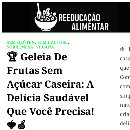
SEM GLÚTEN
,
SEM LACTOSE
,
SOBREMESA
,
VEGANA
🍇 
🏆 Geleia De
casa
Frutas Sem
que
C
Açúcar Caseira: A
com
Delícia Saudável
sim
nat
Que Você Precisa!
cri
🍓🍏
de