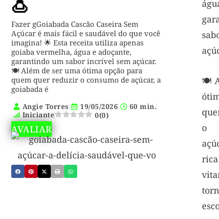
🍮
águ
ga
Fazer gGoiabada Cascão Caseira Sem
Açúcar é mais fácil e saudável do que você
sab
imagina! 🌟 Esta receita utiliza apenas
açúc
goiaba vermelha, água e adoçante,
garantindo um sabor incrível sem açúcar.
🍽️ Além de ser uma ótima opção para
quem quer reduzir o consumo de açúcar, a
🍽️
goiabada é
óti
Angie Torres
19/05/2026
60 min.
que
Iniciante
0
(
0
)
o 
AVALIAR
açúc
ric
vit
to
esc