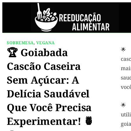
SOBREMESA
,
VEGANA
🏆 Goiabada
🌟 
cas
Cascão Caseira
ma
Sem Açúcar: A
sau
voc
Delícia Saudável
Que Você Precisa
🌟 
ut
Experimentar! 🍍
goi