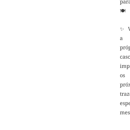
para
🍽️
✨ V
a 
pró
c
imp
os 
pró
tra
es
mes