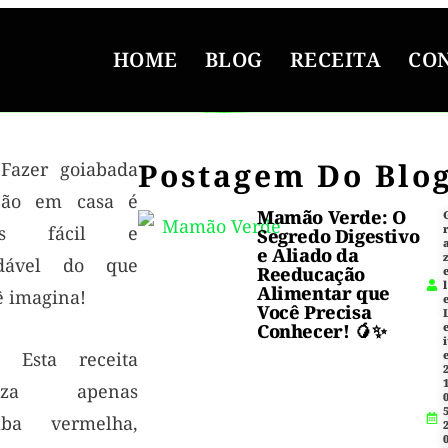
HOME
BLOG
RECEITA
CO
Postagem Do Blo
Fazer goiabada
cão em casa é
Mamão Verde: O
is fácil e
Segredo Digestivo
e Aliado da
dável do que
Reeducação
l
Alimentar que
ê imagina!
Você Precisa
Conhecer! 🥭✨
i
Esta receita
1
iliza apenas
5
aba vermelha,