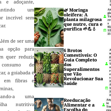
a e adoçante,
rantindo um
🌿
Moringa
A
gi
oleifera
: A
T
or incrível sem
planta milagrosa
rr
que nutre, cura e
s
ar.
02
purifica 🌱💪💧
5/
25
 Além de ser uma
ma opção para
6 Brotos
Comestíveis: O
m quer reduzir
g
Guia Completo
dos
consumo de
Superalimentos
r
ar, a goiabada é
que Vão
Revolucionar Sua
s
a em fibras e
2
Saúde
/
aminas,
3
2
2
rnando-a uma
Reeducação
An
ie
olha nutritiva
Alimentar e a
To
Escolha do
res