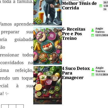
 toda a família.
Melhor Tênis de
26/
1/2
Corrida
24
amos aprender
6- Receitas
Angie
preparar sua
Torres
Pre e Pos
13/11/2024
Treino
pria goiabada
ascão e
ressionar todos
convidados na
4 Suco Detox
Angie
xima refeição,
Torres
Para
11/11/202
Emagecer
zendo um toque
pecial à sua
a! ✨