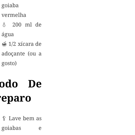
goiaba
vermelha
💧 200 ml de
água
🍯 1/2 xícara de
adoçante (ou a
gosto)
odo De
reparo
🥄 Lave bem as
goiabas e