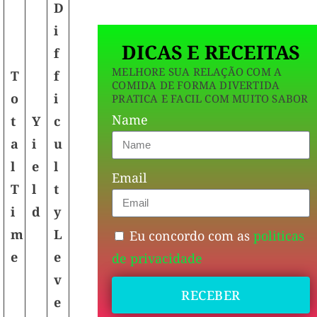
D
i
DICAS E RECEITAS
f
MELHORE SUA RELAÇÃO COM A
T
f
COMIDA DE FORMA DIVERTIDA
o
i
PRATICA E FACIL COM MUITO SABOR
Name
t
Y
c
a
i
u
l
e
l
Email
T
l
t
i
d
y
m
L
Eu concordo com as
politicas
e
e
de privacidade
v
RECEBER
e