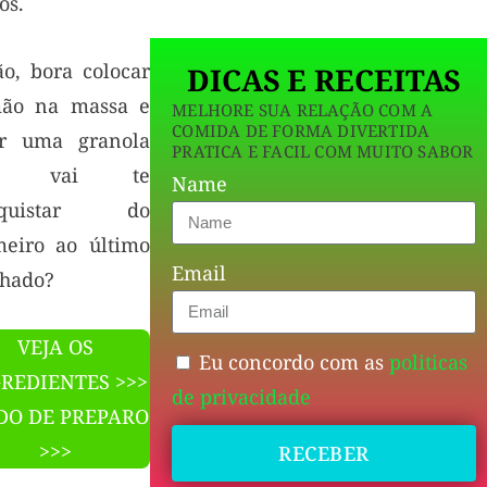
os.
ão, bora colocar
DICAS E RECEITAS
ão na massa e
MELHORE SUA RELAÇÃO COM A
COMIDA DE FORMA DIVERTIDA
ar uma granola
PRATICA E FACIL COM MUITO SABOR
e vai te
Name
nquistar do
meiro ao último
Email
hado?
VEJA OS
Eu concordo com as
politicas
REDIENTES >>>
de privacidade
O DE PREPARO
>>>
RECEBER