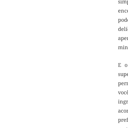
sim
enc
pod
del
ap
min
E o
sup
pe
voc
ing
aco
pr