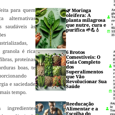
feita para quem
🌿
Moringa
A
gi
oleifera
: A
T
ca alternativas
planta milagrosa
rr
que nutre, cura e
s
s saudáveis às
02
purifica 🌱💪💧
5/
ões
25
strializadas,
a granola é rica
6 Brotos
Comestíveis: O
ibras, proteínas
g
Guia Completo
dos
orduras boas, te
Superalimentos
r
porcionando
que Vão
Revolucionar Sua
s
rgia e saciedade
2
Saúde
/
 mais tempo.
3
2
2
Reeducação
An
ie
 ingredientes
Alimentar e a
To
Escolha do
res