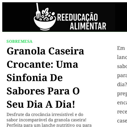
SOBREMESA
Granola Caseira
Em
lan
Crocante: Uma
sab
Sinfonia De
par
di
Sabores Para O
pre
Seu Dia A Dia!
enc
rec
Desfrute da crocância irresistível e do
sabor incomparável da granola caseira!
case
Perfeita para um lanche nutritivo ou para