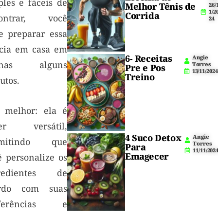
ples e fáceis de
Melhor Tênis de
26/
1/2
Corrida
ontrar, você
24
e preparar essa
ícia em casa em
6- Receitas
Angie
enas alguns
Torres
Pre e Pos
13/11/2024
Treino
utos.
 melhor: ela é
er versátil,
4 Suco Detox
Angie
rmitindo que
Torres
Para
11/11/202
Emagecer
ê personalize os
redientes de
rdo com suas
eferências e