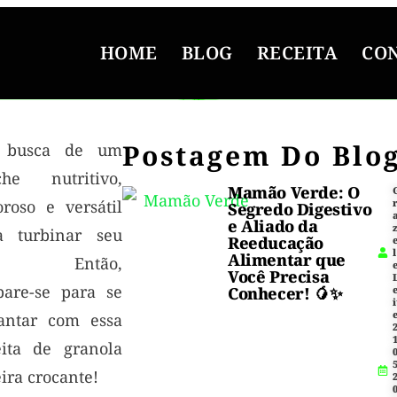
HOME
BLOG
RECEITA
CO
Postagem Do Blo
 busca de um
che nutritivo,
Mamão Verde: O
oroso e versátil
Segredo Digestivo
e Aliado da
a turbinar seu
Reeducação
l
Alimentar que
a? Então,
Você Precisa
pare-se para se
Conhecer! 🥭✨
i
antar com essa
1
eita de granola
5
ira crocante!