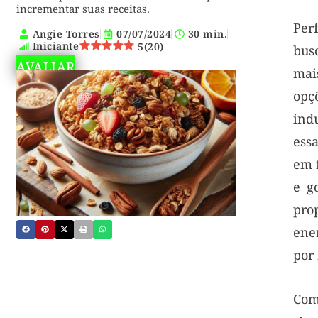
incrementar suas receitas.
Per
Angie Torres
07/07/2024
30 min.
Iniciante
5
(
20
)
bus
AVALIAR
mai
opç
indu
ess
em f
e g
pro
ene
por
Com