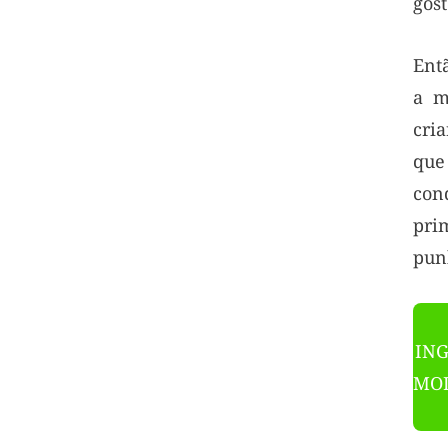
gost
Ent
a m
cri
qu
co
pri
pun
ING
MOD