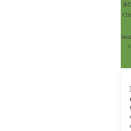
ac
Cli
Médi
5