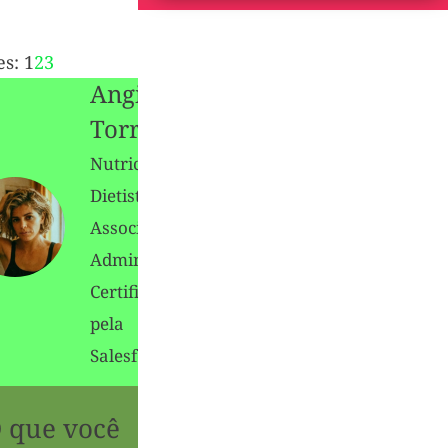
es:
1
2
3
Angie
Torres
Nutricionista
Dietista -
Associado e
Administrador
Certificado
pela
Salesforce
 que você