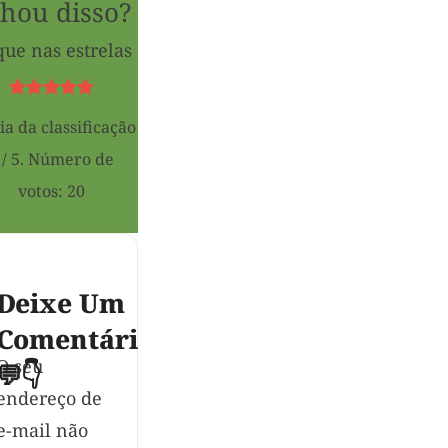
hou disso?
que nas estrelas
a da classificação
/ 5. Número de
votos:
20
O seu
endereço de
e-mail não