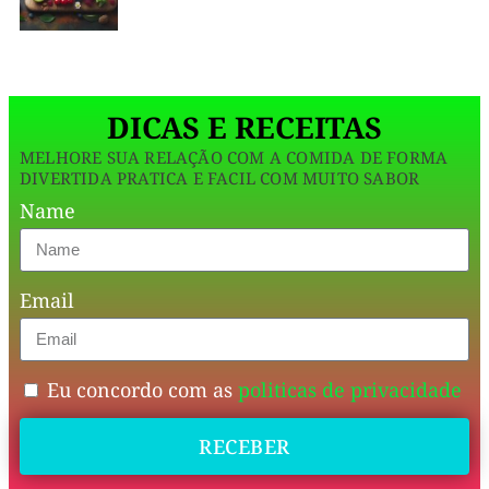
são
muito
mais
DICAS E RECEITAS
saudáveis
MELHORE SUA RELAÇÃO COM A COMIDA DE FORMA
que
DIVERTIDA PRATICA E FACIL COM MUITO SABOR
as
Name
industrializadas
e
Email
deixam
frango,
peixe,
Eu concordo com as
politicas de privacidade
legumes,
RECEBER
saladas
e