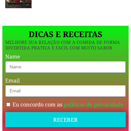
25g
Proteína:
8g
DICAS E RECEITAS
Gorduras:
MELHORE SUA RELAÇÃO COM A COMIDA DE FORMA
10g
DIVERTIDA PRATICA E FACIL COM MUITO SABOR
(sendo
Name
a
maioria
Email
gorduras
boas)
Fibras:
Eu concordo com as
politicas de privacidade
5g
Acompanhamentos:
RECEBER
Esta