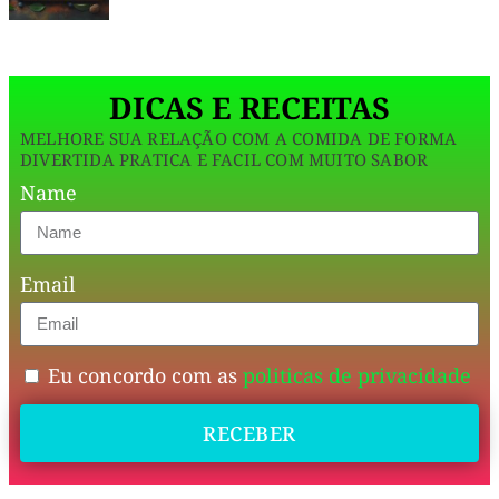
das
sobremesas
DICAS E RECEITAS
caseiras
,
feitas
MELHORE SUA RELAÇÃO COM A COMIDA DE FORMA
DIVERTIDA PRATICA E FACIL COM MUITO SABOR
com
Name
carinho,
mas
com
Email
um
olhar
Eu concordo com as
politicas de privacidade
moderno
e
RECEBER
consciente
para