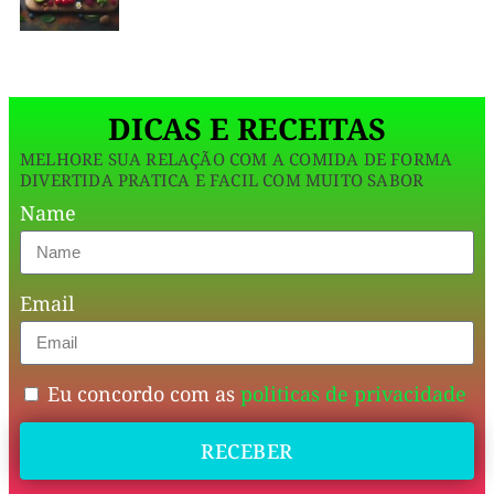
e
concentrado
nutritivo.
🥭
de
O
marac
maracujá,
DICAS E RECEITAS
iogurte
MELHORE SUA RELAÇÃO COM A COMIDA DE FORMA
grego
DIVERTIDA PRATICA E FACIL COM MUITO SABOR
desnatado
Name
e
gelatina
Email
incolor,
essa
receita
Eu concordo com as
politicas de privacidade
é
RECEBER
perfeita
para