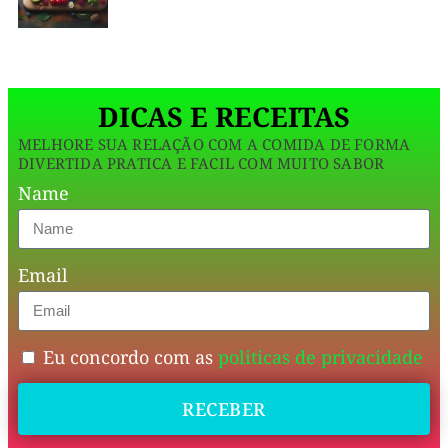
exóticos
da
Tailândia
DICAS E RECEITAS
sem
MELHORE SUA RELAÇÃO COM A COMIDA DE FORMA
sair
DIVERTIDA PRATICA E FACIL COM MUITO SABOR
de
Name
casa
com
Email
este
Pad
Thai
Eu concordo com as
politicas de privacidade
Vegetariano
RECEBER
com
Tofu