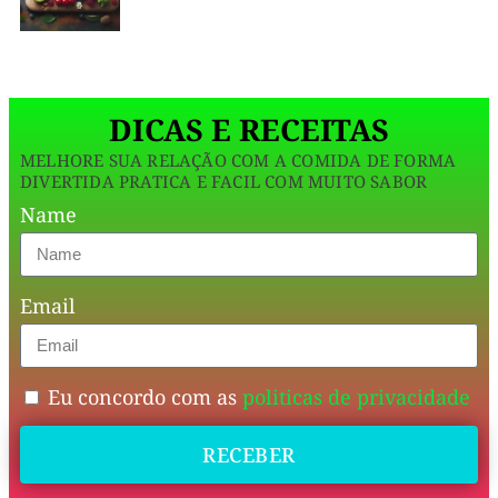
Esta
leves,
receita
é
ela
fácil
de
é
preparar
DICAS E RECEITAS
perfeita
e
MELHORE SUA RELAÇÃO COM A COMIDA DE FORMA
para
DIVERTIDA PRATICA E FACIL COM MUITO SABOR
um
Name
lanche,
sobremesa
Email
ou
até
mesmo
Eu concordo com as
politicas de privacidade
como
RECEBER
acompanhamento
nas