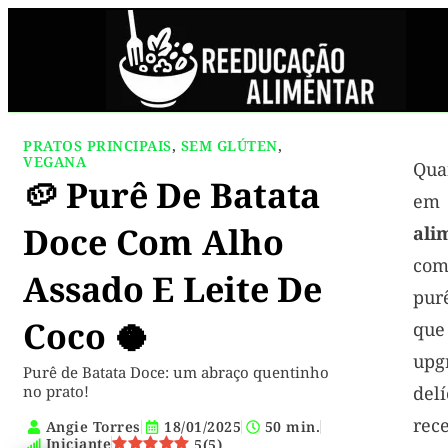
PRATOS PRINCIPAIS
,
SEM GLÚTEN
,
VEGANA
Qua
🥔 Purê De Batata
Doce Com Alho
ali
com
Assado E Leite De
pur
Coco 🥥
qu
up
Purê de Batata Doce: um abraço quentinho
no prato!
del
rec
Angie Torres
18/01/2025
50 min.
Iniciante
5
(
5
)