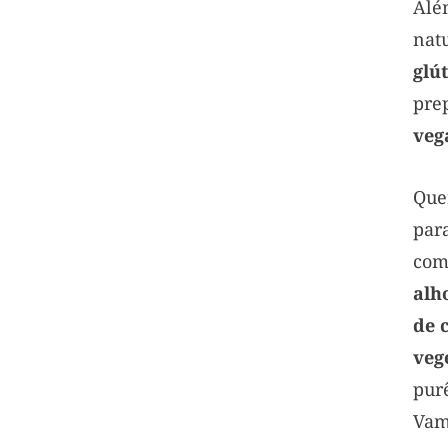
Alé
nat
glú
pre
veg
Que
pa
co
alh
de 
veg
pur
Va