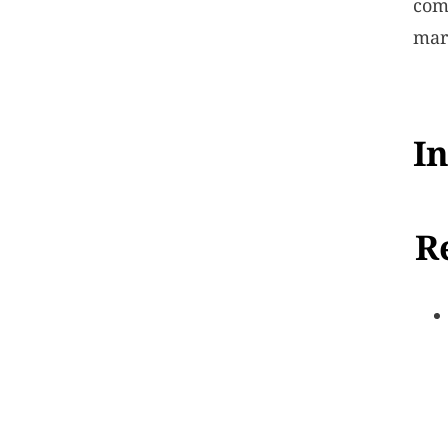
com
mar
I
R