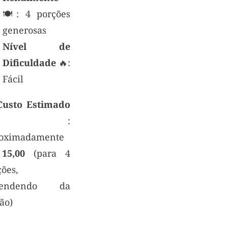
🍽: 4 porções
generosas
Nível de
Dificuldade
🔥:
Fácil
Custo Estimado
💸:
oximadamente
15,00
(para 4
ções,
pendendo da
ão)