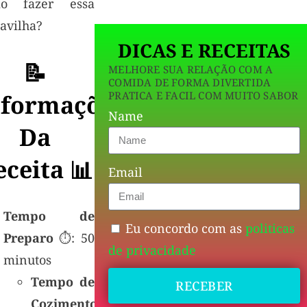
o fazer essa
avilha?
DICAS E RECEITAS
📝
MELHORE SUA RELAÇÃO COM A
COMIDA DE FORMA DIVERTIDA
PRATICA E FACIL COM MUITO SABOR
nformações
Name
Da
eceita
📊
Email
Tempo de
Eu concordo com as
politicas
Preparo
⏱: 50
de privacidade
minutos
Tempo de
RECEBER
Cozimento