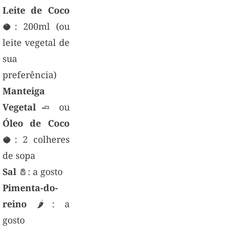
Leite de Coco
🥥: 200ml (ou
leite vegetal de
sua
preferência)
Manteiga
Vegetal
🧈 ou
Óleo de Coco
🥥: 2 colheres
de sopa
Sal
🧂: a gosto
Pimenta-do-
reino
🌶️: a
gosto