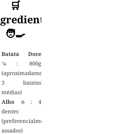
🛒
ngredientes
🧑‍🍳
Batata Doce
🍠: 800g
(aproximadamente
3 batatas
médias)
Alho
🧄: 4
dentes
(preferencialmente
assados)