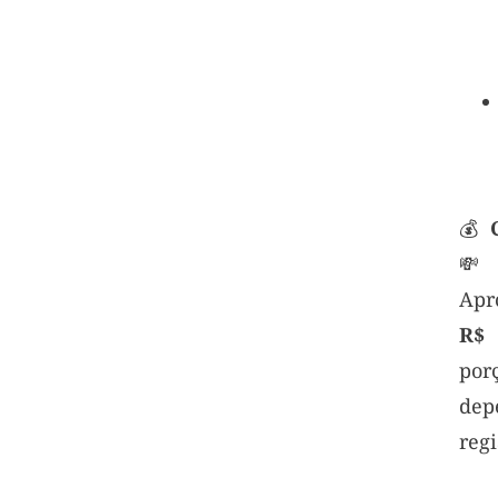
💰
Apr
R$ 
por
de
regi