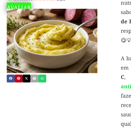
nu
AVALIAR
sa
de 
res
😋
A ba
e
C
ant
fa
rec
sa
qua