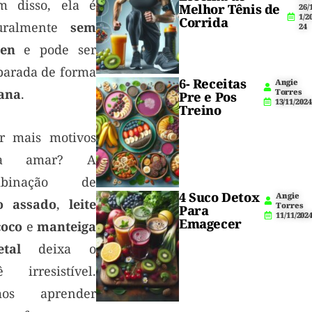
m disso, ela é
Melhor Tênis de
26/
1/2
Corrida
uralmente
sem
24
ten
e pode ser
parada de forma
6- Receitas
Angie
ana
.
Torres
Pre e Pos
13/11/2024
Treino
r mais motivos
ra amar? A
mbinação de
4 Suco Detox
Angie
o assado
,
leite
Torres
Para
11/11/202
Emagecer
coco
e
manteiga
etal
deixa o
ê irresistível.
mos aprender