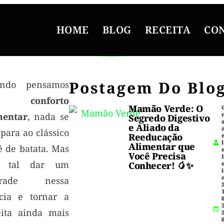
HOME
BLOG
RECEITA
CO
Postagem Do Blo
ndo pensamos
em
conforto
Mamão Verde: O
mentar
, nada se
Segredo Digestivo
e Aliado da
para ao clássico
Reeducação
l
Alimentar que
ê de batata. Mas
Você Precisa
e tal dar um
Conhecer! 🥭✨
i
grade nessa
1
ícia e tornar a
5
eita ainda mais