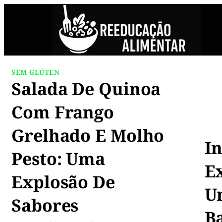
SEM GLÚTEN
Salada De Quinoa
Com Frango
Grelhado E Molho
I
Pesto: Uma
Ex
Explosão De
U
Sabores
B