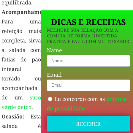
equilibrada.
Acompanhamentos:
DICAS E RECEITAS
Para uma
MELHORE SUA RELAÇÃO COM A
refeição mais
COMIDA DE FORMA DIVERTIDA
completa, sirva
PRATICA E FACIL COM MUITO SABOR
a salada com
Name
fatias de pão
integral
Email
torrado ou
acompanhada
de um
suco
Eu concordo com as
politicas
verde detox
.
de privacidade
Ocasião:
Esta
RECEBER
salada é