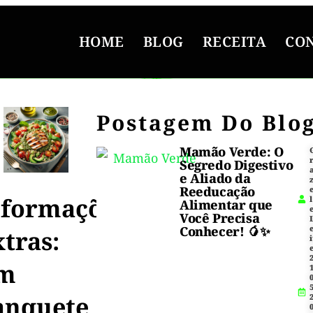
HOME
BLOG
RECEITA
CO
Postagem Do Blo
Mamão Verde: O
Segredo Digestivo
e Aliado da
Reeducação
nformações
l
Alimentar que
Você Precisa
Conhecer! 🥭✨
tras:
i
m
1
5
anquete