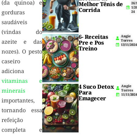
(da quinoa) e
Melhor Tênis de
26/
1/2
Corrida
gorduras
24
saudáveis
(vindas do
6- Receitas
Angie
Torres
azeite e das
Pre e Pos
13/11/2024
Treino
nozes). O pesto
caseiro
adiciona
vitaminas e
4 Suco Detox
Angie
minerais
Torres
Para
11/11/202
Emagecer
importantes,
tornando essa
refeição
completa e