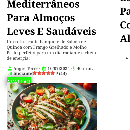
Mediterrâneos
P
Para Almoços
C
Leves E Saudáveis
A
Um refrescante banquete de Salada de
Quinoa com Frango Grelhado e Molho
Pesto perfeito para um dia radiante e cheio
de energia!
Angie Torres
10/07/2024
40 min.
Iniciante
5
(
44
)
AVALIAR