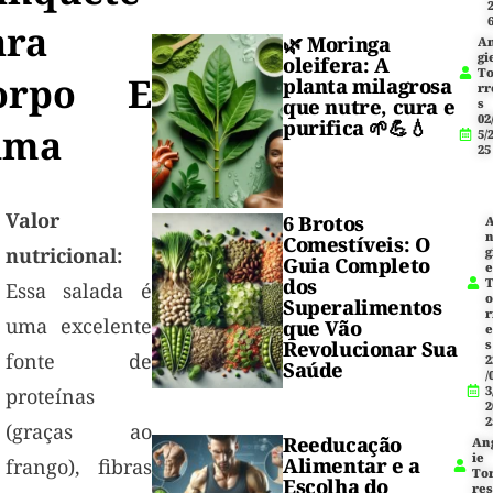
ara
🌿
Moringa
A
gi
oleifera
: A
T
orpo E
planta milagrosa
rr
que nutre, cura e
s
02
purifica 🌱💪💧
lma
5/
25
Valor
6 Brotos
Comestíveis: O
nutricional:
g
Guia Completo
dos
Essa salada é
Superalimentos
r
uma excelente
que Vão
Revolucionar Sua
s
fonte de
2
Saúde
/
3
proteínas
2
2
(graças ao
Reeducação
An
ie
Alimentar e a
frango), fibras
To
Escolha do
res