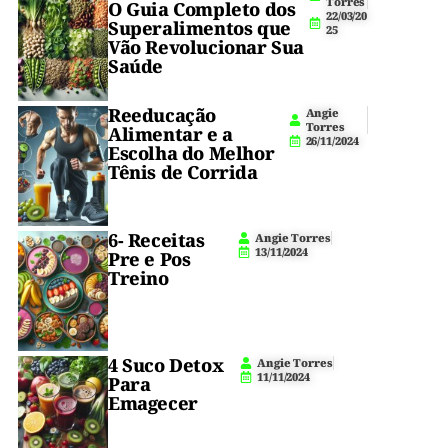
m
Torres
O Guia Completo dos
22/03/20
i
Superalimentos que
E
e
25
n.
Vão Revolucionar Sua
I
te
Nutrição!
Saúde
n
i
ajudar
c
Reeducação
i
Angie
a
Torres
a
Alimentar e a
26/11/2024
n
Escolha do Melhor
alcançar
t
Tênis de Corrida
e
seus
objetivos
6- Receitas
Angie Torres
de
13/11/2024
Pre e Pos
Treino
fitness!
5
(
1
4
)
Após
4 Suco Detox
Angie Torres
um
11/11/2024
Para
Emagecer
treino
intenso,