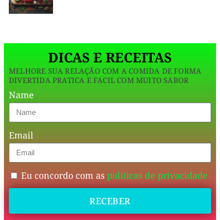
seus
músculos
precisam
DICAS E RECEITAS
de
MELHORE SUA RELAÇÃO COM A COMIDA DE FORMA
nutrientes
DIVERTIDA PRATICA E FACIL COM MUITO SABOR
para
Name
se
recuperar,
Email
crescer
e
se
Eu concordo com as
politicas de privacidade
fortalecer.
RECEBER
Este