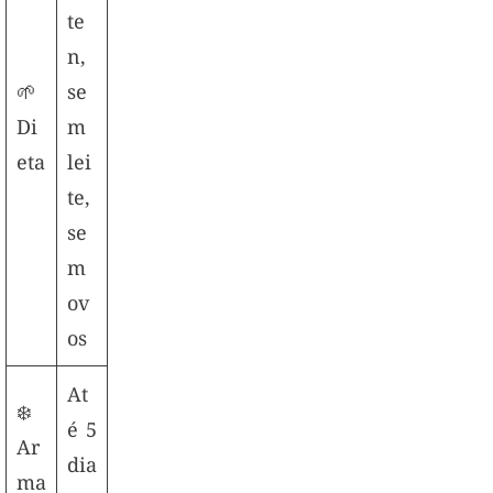
te
n,
🌱
se
Di
m
eta
lei
te,
se
m
ov
os
At
❄️
é 5
Ar
dia
ma