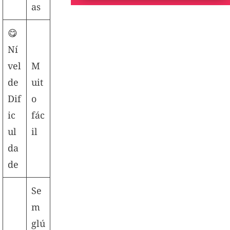
as
😋
Ní
vel
M
de
uit
Dif
o
ic
fác
ul
il
da
de
Se
m
glú