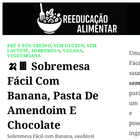
PRÉ E PÓS-TREINO
,
SEM GLÚTEN
,
SEM
LACTOSE
,
SOBREMESA
,
VEGANA
,
Um
VEGETARIANA
🍌🍫 Sobremesa
Fác
sau
Fácil Com
sem
Banana, Pasta De
par
um 
Amendoim E
e n
Chocolate
pou
ingr
Sobremesa Fácil com Banana, saudável