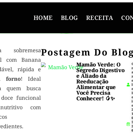
HOME
BLOG
RECEITA
CO
Postagem Do Blo
a sobremesa
il com Banana
Mamão Verde: O
dável, rápida e
Segredo Digestivo
e Aliado da
 forno
! Ideal
Reeducação
l
Alimentar que
a quem busca
Você Precisa
doce funcional
Conhecer! 🥭✨
i
utritivo com
1
cos
5
edientes.