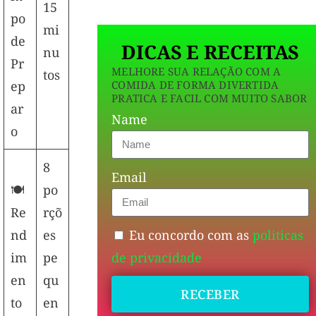
15
po
mi
de
DICAS E RECEITAS
nu
Pr
MELHORE SUA RELAÇÃO COM A
tos
COMIDA DE FORMA DIVERTIDA
ep
PRATICA E FACIL COM MUITO SABOR
ar
Name
o
8
Email
🍽️
po
Re
rçõ
Eu concordo com as
politicas
nd
es
de privacidade
im
pe
en
qu
RECEBER
to
en