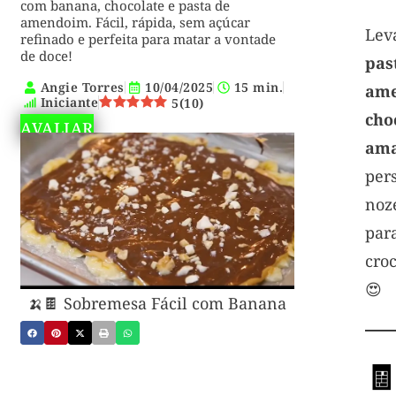
com banana, chocolate e pasta de
amendoim. Fácil, rápida, sem açúcar
L
refinado e perfeita para matar a vontade
de doce!
p
Angie Torres
10/04/2025
15 min.
am
Iniciante
5
(
10
)
ch
AVALIAR
ama
per
noz
pa
cro
😍
🍌🍫 Sobremesa Fácil com Banana
🧾