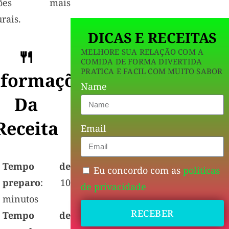
ções mais
rais.
DICAS E RECEITAS
🍴
MELHORE SUA RELAÇÃO COM A
COMIDA DE FORMA DIVERTIDA
PRATICA E FACIL COM MUITO SABOR
nformações
Name
Da
Receita
Email
Tempo de
Eu concordo com as
politicas
preparo
: 10
de privacidade
minutos
RECEBER
Tempo de