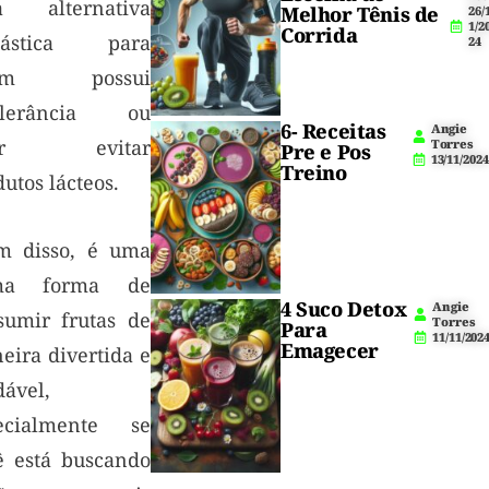
 alternativa
Melhor Tênis de
26/
1/2
Corrida
tástica para
24
em possui
olerância ou
6- Receitas
Angie
er evitar
Torres
Pre e Pos
13/11/2024
Treino
utos lácteos.
m disso, é uma
ima forma de
4 Suco Detox
Angie
sumir frutas de
Torres
Para
11/11/202
Emagecer
eira divertida e
dável,
ecialmente se
ê está buscando