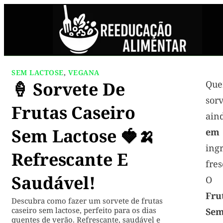
SEM LACTOSE
,
VEGANA
🍦 Sorvete De
Que
sor
Frutas Caseiro
ain
Sem Lactose 🍓🍌
em
ing
Refrescante E
fres
Saudável!
Fr
Descubra como fazer um sorvete de frutas
caseiro sem lactose, perfeito para os dias
Sem
quentes de verão. Refrescante, saudável e