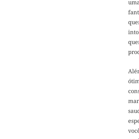
uma
fan
qu
int
qu
prod
Alé
ót
con
man
sau
esp
voc