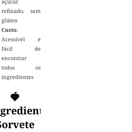
açúcar
refinado, sem
glúten
Custo
:
Acessível e
fácil de
encontrar
todos os
ingredientes
🍓
ngredientes
:
Sorvete