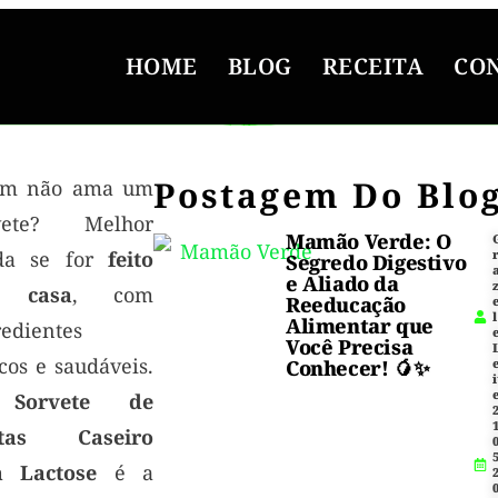
HOME
BLOG
RECEITA
CO
Postagem Do Blo
m não ama um
vete? Melhor
Mamão Verde: O
da se for
feito
Segredo Digestivo
e Aliado da
 casa
, com
Reeducação
l
Alimentar que
redientes
Você Precisa
cos e saudáveis.
Conhecer! 🥭✨
i
O
Sorvete de
1
utas Caseiro
5
 Lactose
é a