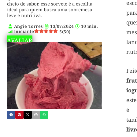
esc
cheio de sabor, esse sorvete é a escolha
ideal para quem busca uma sobremesa
par
leve e nutritiva.
qu
Angie Torres
13/07/2024
10 min.
Iniciante
me
5
(
50
)
AVALIAR
lan
nutr
Fei
fru
iog
est
é d
ta
liv