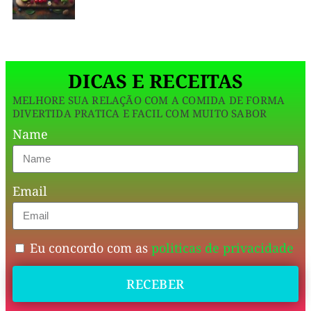
funcional
e
cheio
DICAS E RECEITAS
de
MELHORE SUA RELAÇÃO COM A COMIDA DE FORMA
presença.
DIVERTIDA PRATICA E FACIL COM MUITO SABOR
Name
O
creme
Email
de
abacate
traz
Eu concordo com as
politicas de privacidade
a
RECEBER
gordura
boa