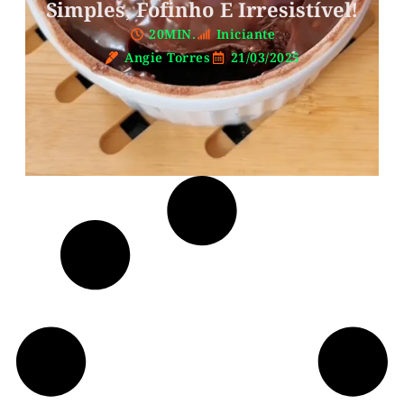
Simples, Fofinho E Irresistível!
20MIN.
Iniciante
Angie Torres
21/03/2025