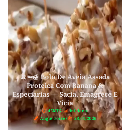
🍌🥕🍯 Bolo De Aveia Assada
Proteica Com Banana &
Especiarias — Sacia, Emagrece E
Vicia
45MIN.
Iniciante
Angie Torres
28/01/2026