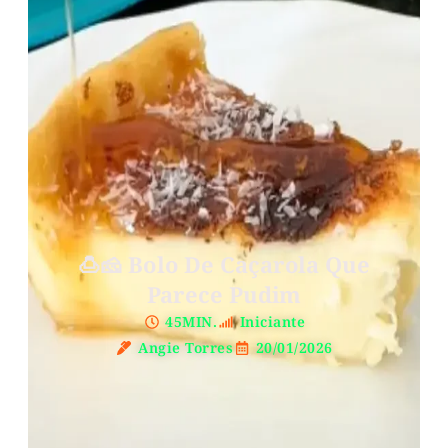
🍮🧀 Bolo De Caçarola Que
Parece Pudim
45MIN.
Iniciante
Angie Torres
20/01/2026