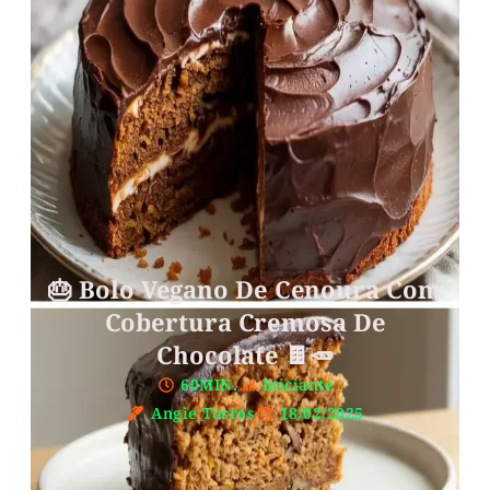
🎂 Bolo Vegano De Cenoura Com
Cobertura Cremosa De
Chocolate 🍫🥕
60MIN.
Iniciante
Angie Torres
18/02/2025