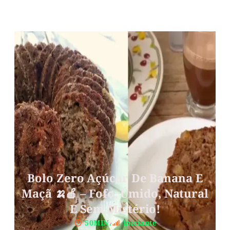
Bolo Zero Açúcar De Banana E
Maçã 🍌🍎 – Fofo, Úmido, Natural
E Sem Mistério!
50MIN.
Iniciante