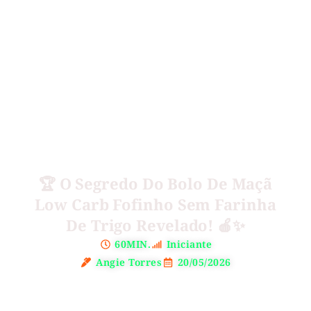
🏆 O Segredo Do Bolo De Maçã
Low Carb Fofinho Sem Farinha
De Trigo Revelado! 🍎✨
60MIN.
Iniciante
Angie Torres
20/05/2026