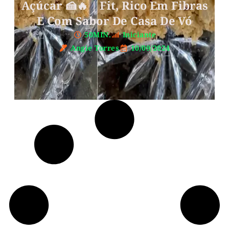
Açúcar 🍰🔥 | Fit, Rico Em Fibras
E Com Sabor De Casa De Vó
50MIN.
Iniciante
Angie Torres
10/09/2024