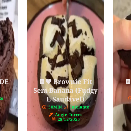
 DE
🍫🤎 Brownie Fit

Sem Banana (Fudgy
E Saudável)
te
30MIN.
Iniciante
Angie Torres
28/12/2025