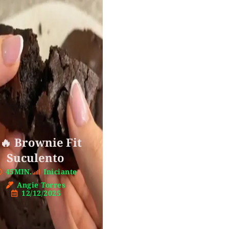
🔥 Brownie Fit
Suculento
45MIN.
Iniciante
Angie Torres
12/12/2025