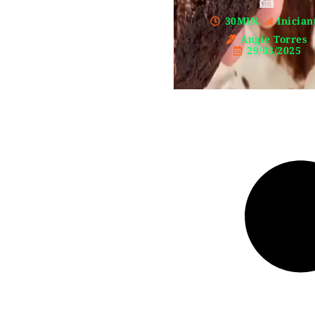
🍰
30MIN.
Inician
Angie Torres
29/03/2025