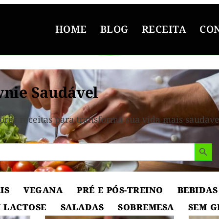
HOME
BLOG
RECEITA
CO
nie Saudável
ores receitas para transforma sua vida mais saudave
Search But
IS
VEGANA
PRÉ E PÓS-TREINO
BEBIDAS
 LACTOSE
SALADAS
SOBREMESA
SEM G