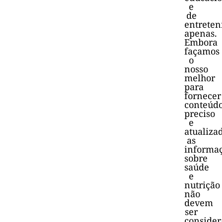
e
de
entrete
apenas.
Embora
façamos
o
nosso
melhor
para
fornecer
conteúd
preciso
e
atualiza
as
informa
sobre
saúde
e
nutrição
não
devem
ser
consider