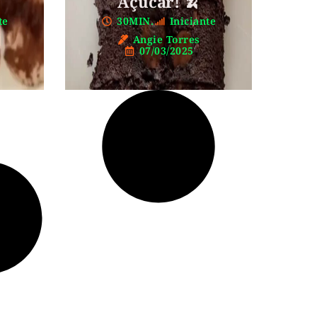
Açúcar! 🍌
te
30MIN.
Iniciante
Angie Torres
07/03/2025