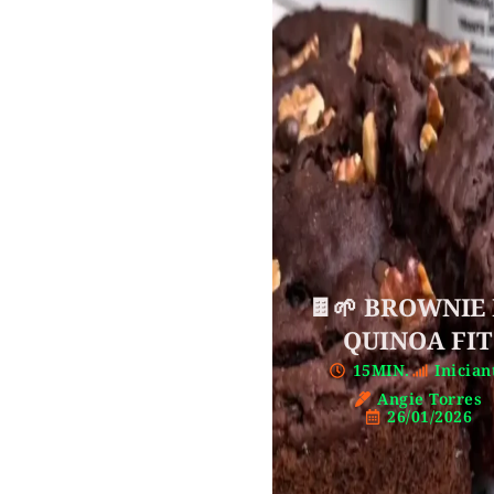
🍫🌱 BROWNIE
QUINOA FIT
15MIN.
Inician
Angie Torres
26/01/2026