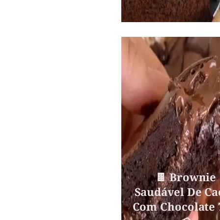
🍫 Brownie
Saudável De Ca
Com Chocolate