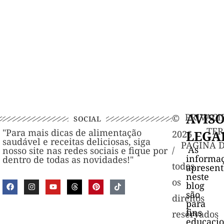
AVIS
PRIVACI
©️
SOCIAL
TER
"Para mais dicas de alimentação
LEGA
2026
saudável e receitas deliciosas, siga
PAGINA 
As
/
nosso site nas redes sociais e fique por
informa
dentro de todas as novidades!"
todos
apresen
neste
os
blog
são
direitos
para
fins
reservados
educacio