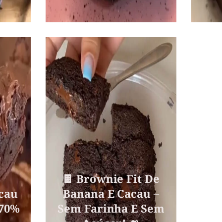
🍫 Brownie Fit De
cau
Banana E Cacau –
 70%
Sem Farinha E Sem