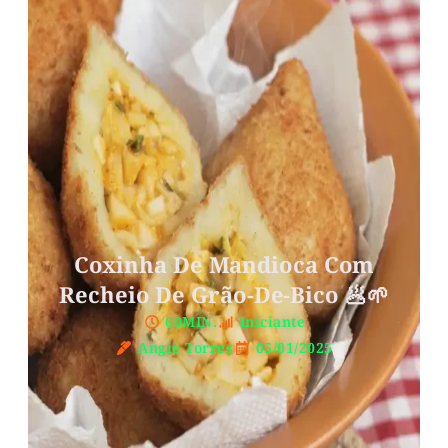
Coxinha De Mandioca Com
Recheio De Grão-De-Bico 🥟🌱
60MIN.
Iniciante
Angie Torres
05/01/2025