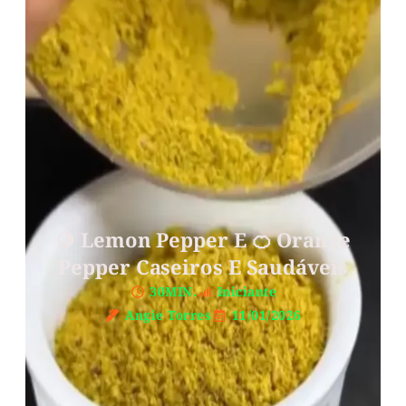
🍋 Lemon Pepper E 🍊 Orange
Pepper Caseiros E Saudáveis
30MIN.
Iniciante
Angie Torres
11/01/2026